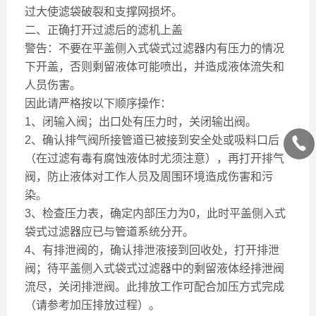
过大使滤袋破裂和支撑网损坏。
二、正确打开过滤后的滤机上盖
警告：不要在平盖侧入式袋式过滤器内有压力的情况
下开盖，否则剩留液体可能喷出，并造成液体流失和
人员伤害。
因此请严格按以下顺序操作：
1、闭输入阀；出口处有压力时，关闭输出阀。
2、确认排气阀所接管道已被接到安全处或吸料口后
（在过滤有毒有腐蚀液体时尤须注意），再打开排气
阀，防止液体对工作人员及周围环境造成伤害和污
染。
3、检查压力表，确定内部压力为0，此时平盖侧入式
袋式过滤器应已与管道系统分开。
4、有排泄阀的，确认排泄液接到回收处，打开排泄
阀；待平盖侧入式袋式过滤器中的剩留液体经排泄阀
流尽，关闭排泄阀。此排放工作可配合加压方式完成
（请参考加压排放过程）。