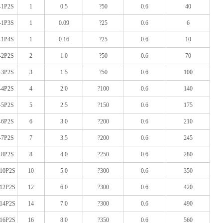
-1P2S
1
0.5
?50
0.6
40
-1P3S
1
0.09
?25
0.6
6
-1P4S
1
0.16
?25
0.6
10
-2P2S
2
1.0
?50
0.6
70
-3P2S
3
1.5
?50
0.6
100
-4P2S
4
2.0
?100
0.6
140
-5P2S
5
2.5
?150
0.6
175
-6P2S
6
3.0
?200
0.6
210
-7P2S
7
3.5
?200
0.6
245
-8P2S
8
4.0
?250
0.6
280
10P2S
10
5.0
?300
0.6
350
12P2S
12
6.0
?300
0.6
420
14P2S
14
7.0
?300
0.6
490
16P2S
16
8.0
?350
0.6
560