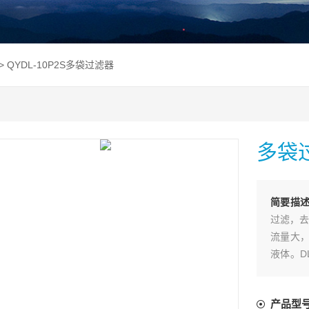
> QYDL-10P2S多袋过滤器
多袋
简要描
过滤，去
流量大，
液体。D
能够满足
器设计，
产品型
准制造，