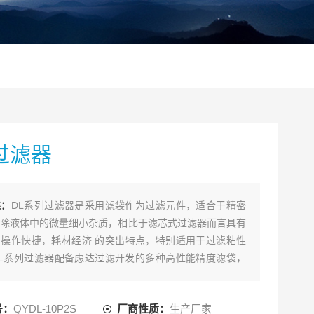
过滤器
述：
DL系列过滤器是采用滤袋作为过滤元件，适合于精密
除液体中的微量细小杂质，相比于滤芯式过滤器而言具有
操作快捷，耗材经济 的突出特点，特别适用于过滤粘性
L系列过滤器配备虑达过滤开发的多种高性能精度滤袋，
绝大多数精密过滤要求。DL系列过滤器参考钢制压力容
采用优质不锈钢（304/316L）材料，并按严格的质量标
号：
QYDL-10P2S
厂商性质：
生产厂家
人性化设计，耐腐蚀性能优异，安全可靠，密封性和，