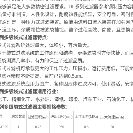
能够满足绝大多数精密过滤要求。
DL
系列过滤器参考钢制压力容
质量标准制造，人性化设计，耐腐蚀性能优异，安全可靠，密封
作原理是一种压力式过滤装置。原液由进料口流入装置在加强网
下道工序，杂质颗粒被滤袋捕捉。整个过程高效、简便，且更换
系列多级袋式过滤器
特点：
袋式过滤系统处理量大，体积小，容污量大。
基于袋式过滤系统的工作原理和结构，更换滤袋时方便快捷，而
滤袋测漏几率小，有力的保证了过滤品质。
袋式过滤机可承载更大的工作压力，压损小，运行费用低，节能
过滤器精度不断提高，目前已达到
0.5um
。
袋式过滤系统应用范围广，各种固液体过滤均可，使用灵活，安
系列多级袋式过滤器
适用行业：
化工、精细化工、水处理、造纸、印染、汽车工业、石油化工、
系列多级袋式过滤器
主要规格参数：
2
3
号
滤袋数量
进出口径(mm)
工作压力(MPa)
过滤面积(m
)
zui大流速(m
/h)
-1P2S
1
0.25
?50
0.6
20