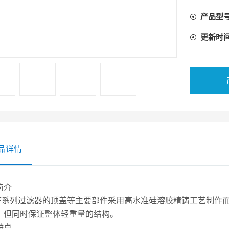
念设计，
产品型
况环境应
更新时
品详情
简介
BF系列过滤器的顶盖等主要部件采用高水准硅溶胶精铸工艺制作而
，但同时保证整体轻重量的结构。
特点