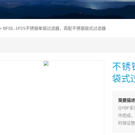
> BFDL-1P2S不锈钢单袋过滤器，高配不锈钢袋式过滤器
不锈
袋式
简要描述
QYBF
作而成，
时保证整
快装卡箍