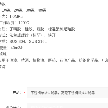
参数
1#袋、2#袋、3#袋、4#袋
力：1.0MPa
大工作温度：120°C
材质：丁晴胶、硅胶、氟胶，标准配制是硅胶
形式：法兰或螺纹（标配）、快开
质：SUS 304、SUS 316L
大流量：40m3/h
领域
应用于油漆、啤酒、植物油、医药、石油产品、纺织化学品、电
过滤
产品：