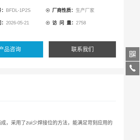
方便的卡箍结构和螺纹接口，主要适用于无风险低压等工
号：
BFDL-1P2S
厂商性质：
生产厂家
用。
间：
2026-05-21
访 问 量：
2758
产品咨询
联系我们
成，采用了zui少焊接位的方法，能满足苛刻应用的