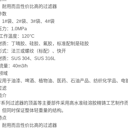
、耐用而且性价比高的过滤器
参数
1#袋、2#袋、3#袋、4#袋
力：1.0MPa
大工作温度：120°C
材质：丁晴胶、硅胶、氟胶，标准配制是硅胶
形式：法兰或螺纹（标配）、快开
质：SUS 304、SUS 316L
大流量：40m3/h
领域
应用于油漆、啤酒、植物油、医药、石油产品、纺织化学品、电
过滤
简介
BF系列过滤器的顶盖等主要部件采用高水准硅溶胶精铸工艺制作而
，但同时保证整体轻重量的结构。
特点
、耐用而且性价比高的过滤器