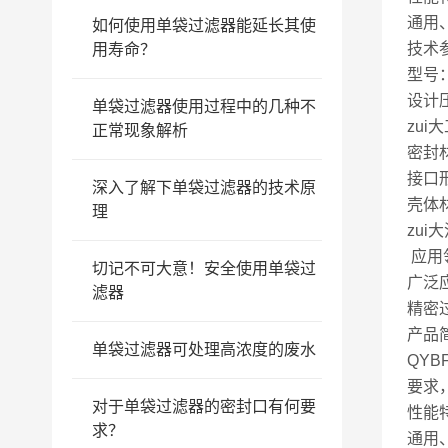
通用
如何使用单袋过滤器能延长其使
技术
用寿命？
型号：
设计压
单袋过滤器使用过程中的几种不
zui
正常现象解析
密封
接口
深入了解下单袋过滤器的技术原
壳体材
理
zui
应用
切记不可大意！安全使用单袋过
广泛
滤器
精密
产品
单袋过滤器可处理高浓度的废水
QY
要求
对于单袋过滤器的密封口有何要
性能
求？
通用