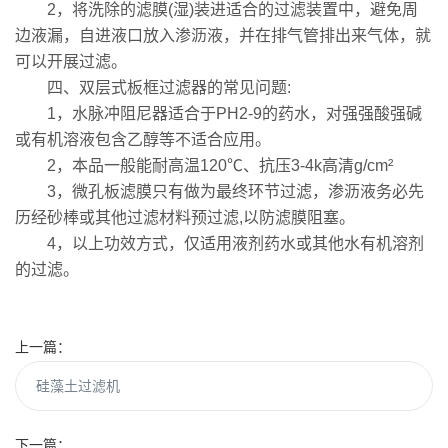
2，将洗除的滤膜(湿)装进适合的过滤装置中，避免周
边液漏，自进液口放入渗沥液，并在排气管排出来气体，就
可以开展过滤。
四、双层式板框过滤器的常见问题:
1，水脉冲阻尼器适合于PH2-9的药水，对强强酸强碱
或有机溶液包含乙醇等不适合应用。
2，本品一般能耐高温120℃、抗压3-4k高清g/cm²
3，微孔板滤膜只有做为最终环节过滤，渗沥液务必先
历经砂棒或其他过滤材料预过滤,以防滤膜阻塞。
4，以上功效方式，仅适用液剂药水或其他水有机溶剂
的过滤。
上一篇：
硅藻土过滤机
下一篇：