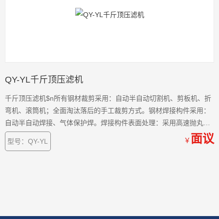
QY-YL千斤顶压滤机
千斤顶压滤机$n所有钢材裁剪采用：自动半自动切割机、剪板机、折
弯机、滚筒机；全面淘汰落后的手工裁剪方式。钢材焊接构件采用：
自动半自动焊接、气体保护焊。焊接构件表面处理：采用高速抛丸机
喷砂处理。半成品设备涂装：涂装采用半自动喷漆房，实现半自动喷
面议
￥
型号：QY-YL
漆，温控喷漆。油漆采用丙烯酸聚酯材料，比普通油漆附着力，耐腐
蚀性能提高200%。 滤板工艺：滤板采用燕山石化原料，采用国
内的高压注塑