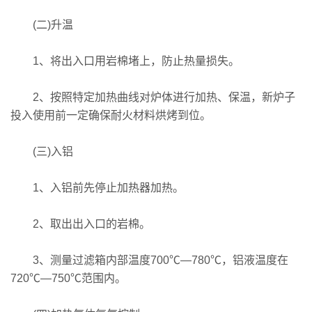
(二)升温
1、将出入口用岩棉堵上，防止热量损失。
2、按照特定加热曲线对炉体进行加热、保温，新炉子
投入使用前一定确保耐火材料烘烤到位。
(三)入铝
1、入铝前先停止加热器加热。
2、取出出入口的岩棉。
3、测量过滤箱内部温度700℃—780℃，铝液温度在
720℃—750℃范围内。