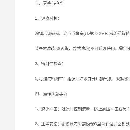
三、更换与检查
‌1、更换时机‌：
滤膜出现破损、变形或堵塞(压差>0.2MPa或流量骤降
某些材质(如聚丙烯、袋式滤芯)不可反复使用，需定
‌2、密封性检查‌：
每月测试密封性：组装后注水并开启抽气泵，观察水位
四、操作注意事项
‌1、避免冲击‌：过滤时控制流量，防止高压冲击或反
‌2、正确安装‌：更换滤芯时需确保O型圈润湿并密封