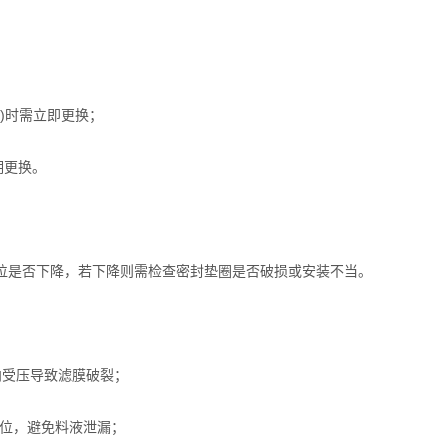
)时需立即更换；
期更换。
是否下降，若下降则需检查密封垫圈是否破损或安装不当。
向受压导致滤膜破裂；
到位，避免料液泄漏；