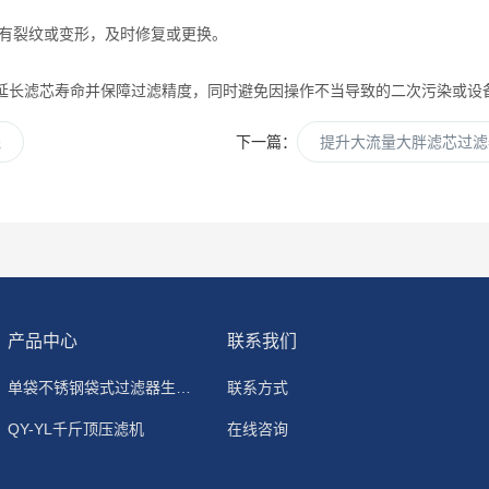
否有裂纹或变形，及时修复或更换。
延长滤芯寿命并保障过滤精度，同时避免因操作不当导致的二次污染或设
线
下一篇：
提升大流量大胖滤芯过滤
产品中心
联系我们
单袋不锈钢袋式过滤器生产厂家
联系方式
QY-YL千斤顶压滤机
在线咨询