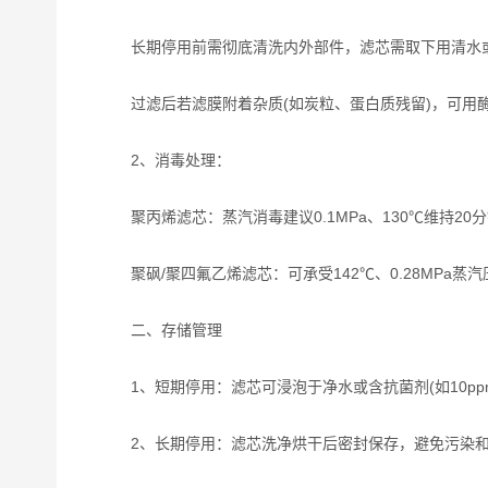
长期停用前需彻底清洗内外部件，滤芯需取下用清水或中
过滤后若滤膜附着杂质(如炭粒、蛋白质残留)，可用酶溶
‌2、消毒处理‌：
‌聚丙烯滤芯‌：蒸汽消毒建议0.1MPa、130℃维持20
‌聚砜/聚四氟乙烯滤芯‌：可承受142℃、0.28MPa蒸
二、存储管理
‌1、短期停用‌：滤芯可浸泡于净水或含抗菌剂(如10p
‌2、长期停用‌：滤芯洗净烘干后密封保存，避免污染