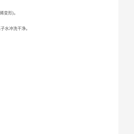
烯变形)。
离子水冲洗干净。