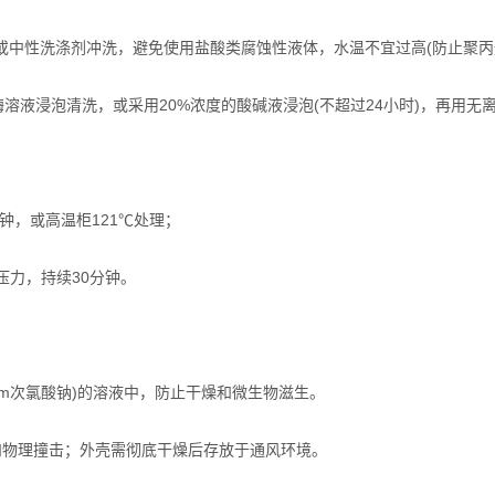
性洗涤剂冲洗，避免使用盐酸类腐蚀性液体，水温不宜过高(防止聚丙
液浸泡清洗，或采用20%浓度的酸碱液浸泡(不超过24小时)，再用无
分钟，或高温柜121℃处理；
汽压力，持续30分钟。
pm次氯酸钠)的溶液中，防止干燥和微生物滋生。
和物理撞击；外壳需彻底干燥后存放于通风环境。