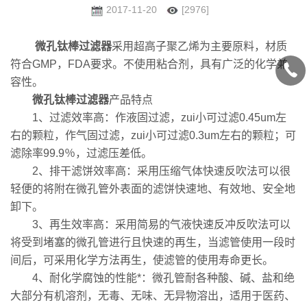
2017-11-20
[2976]
微孔钛棒过滤器
采用超高子聚乙烯为主要原料，材质
符合GMP，FDA要求。不使用粘合剂，具有广泛的化学兼
容性。
微孔钛棒过滤器
产品特点
1、过滤效率高：作液固过滤，zui小可过滤0.45um左
右的颗粒，作气固过滤，zui小可过滤0.3um左右的颗粒；可
滤除率99.9％，过滤压差低。
2、排干滤饼效率高：采用压缩气体快速反吹法可以很
轻便的将附在微孔管外表面的滤饼快速地、有效地、安全地
卸下。
3、再生效率高：采用简易的气液快速反冲反吹法可以
将受到堵塞的微孔管进行且快速的再生，当滤管使用一段时
间后，可采用化学方法再生，使滤管的使用寿命更长。
4、耐化学腐蚀的性能*：微孔管耐各种酸、碱、盐和绝
大部分有机溶剂，无毒、无味、无异物溶出，适用于医药、