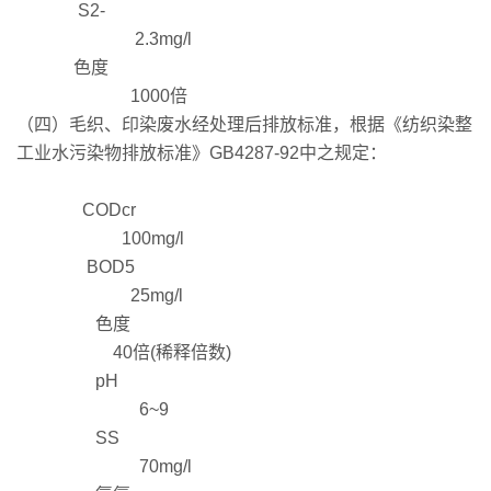
S2-
2.3mg/l
色度
1000倍
（四）毛织、印染废水经处理后排放标准，根据《纺织染整
工业水污染物排放标准》GB4287-92中之规定：
CODcr
100mg/l
BOD5
25mg/l
色度
40倍(稀释倍数)
pH
6~9
SS
70mg/l