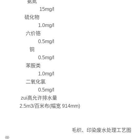
氨氮
15mg/l
硫化物
1.0mg/l
六价铬
0.5mg/l
铜
0.5mg/l
苯胺类
1.0mg/l
二氧化氯
0.5mg/l
zui高允许排水量
2.5m3/百米布(幅宽 914mm)
毛织、印染废水处理工艺图
示