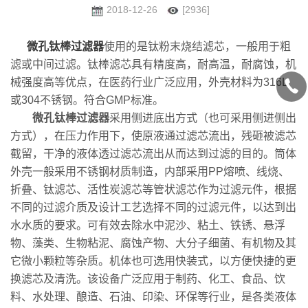
2018-12-26
[2936]
微孔钛棒过滤器
使用的是钛粉末烧结滤芯，一般用于粗
滤或中间过滤。钛棒滤芯具有精度高，耐高温，耐腐蚀，机
械强度高等优点，在医药行业广泛应用，外壳材料为316L
或304不锈钢。符合GMP标准。
微孔钛棒过滤器
采用侧进底出方式（也可采用侧进侧出
方式），在压力作用下，使原液通过滤芯流出，残砸被滤芯
截留，干净的液体透过滤芯流出从而达到过滤的目的。筒体
外壳一般采用不锈钢材质制造，内部采用PP熔喷、线烧、
折叠、钛滤芯、活性炭滤芯等管状滤芯作为过滤元件，根据
不同的过滤介质及设计工艺选择不同的过滤元件，以达到出
水水质的要求。可有效去除水中泥沙、粘土、铁锈、悬浮
物、藻类、生物粘泥、腐蚀产物、大分子细菌、有机物及其
它微小颗粒等杂质。机体也可选用快装式，以方便快捷的更
换滤芯及清洗。该设备广泛应用于制药、化工、食品、饮
料、水处理、酿造、石油、印染、环保等行业，是各类液体