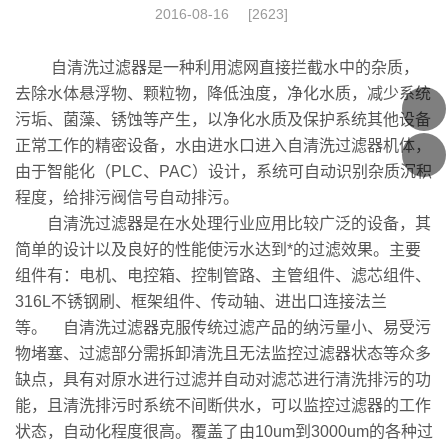
2016-08-16
[2623]
自清洗过滤器是一种利用滤网直接拦截水中的杂质，
去除水体悬浮物、颗粒物，降低浊度，净化水质，减少系统
污垢、菌藻、锈蚀等产生，以净化水质及保护系统其他设备
正常工作的精密设备，水由进水口进入自清洗过滤器机体，
由于智能化（PLC、PAC）设计，系统可自动识别杂质沉积
程度，给排污阀信号自动排污。
自清洗过滤器是在水处理行业应用比较广泛的设备，其
简单的设计以及良好的性能使污水达到*的过滤效果。主要
组件有：电机、电控箱、控制管路、主管组件、滤芯组件、
316L不锈钢刷、框架组件、传动轴、进出口连接法兰
等。 自清洗过滤器克服传统过滤产品的纳污量小、易受污
物堵塞、过滤部分需拆卸清洗且无法监控过滤器状态等众多
缺点，具有对原水进行过滤并自动对滤芯进行清洗排污的功
能，且清洗排污时系统不间断供水，可以监控过滤器的工作
状态，自动化程度很高。覆盖了由10um到3000um的各种过