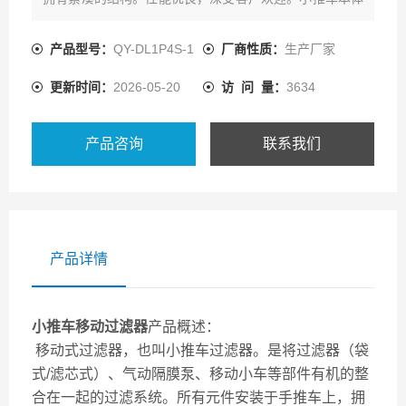
采用304材质，抗腐蚀能力强。泵与过滤器之间采用软管
连接，消除了气动泵震动带来的负面影响。结构简单，轻
产品型号：
QY-DL1P4S-1
厂商性质：
生产厂家
便灵活，易于工人操作。可随意移动至生产线上进行工
更新时间：
2026-05-20
访 问 量：
3634
作。泵可选用隔膜泵、离心泵、齿轮泵。
产品咨询
联系我们
产品详情
小推车移动过滤器
产品概述：
移动式过滤器，也叫小推车过滤器。是将过滤器（袋
式/滤芯式）、气动隔膜泵、移动小车等部件有机的整
合在一起的过滤系统。所有元件安装于手推车上，拥