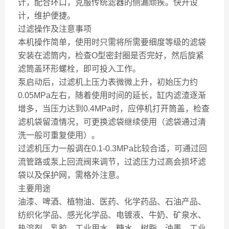
计，配合环口，克服传统滤器的侧漏顽疾。快开设
计，维护便捷。
过滤操作及注意事项
本机操作简单，使用时只需将所需要细度等级的滤袋
安装在滤筒内，检查O型密封圈是否完好，然后旋紧
滤筒盖环形螺栓，即可投入工作。
泵启动后，过滤机上压力表微微上升，初始压力约
0.05MPa左右，随着使用时间的延长，缸内滤渣逐渐
增多，当压力达到0.4MPa时，应停机打开筒盖，检查
滤机袋留渣情况，可更换滤袋继续使用（滤袋通过清
洗一般可重复使用）。
过滤机压力一般调在0.1-0.3MPa比较合适，可通过回
流管路或泵上回流阀来调节，过滤压力过高会损坏滤
袋以及保护网，需格外注意。
主要用途
油漆、啤酒、植物油、医药、化学药品、石油产品、
纺织化学品、感光化学品、电镀液、牛奶、矿泉水、
热溶剂、乳胶、工业用水、糖水、树脂、油墨、工业