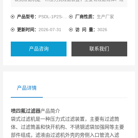
滤筒盖和快开机构、不锈钢滤袋加强网等主要部件组成，
滤液由过滤机外壳的旁侧入口管流入滤袋，滤袋本身是装
产品型号：
PSDL-1P2S-DN50
厂商性质：
生产厂家
置在加强网篮内，液体渗透过所需要细度等级的滤袋即能
更新时间：
2026-07-31
访 问 量：
3026
获得合格的滤液，杂质颗粒被滤
产品咨询
联系我们
产品详情
喷四氟过滤器
产品简介
袋式过滤机是一种压力式过滤装置，主要有过滤筒
体、过滤筒盖和快开机构、不锈钢滤袋加强网等主要
部件组成，滤液由过滤机外壳的旁侧入口管流入滤