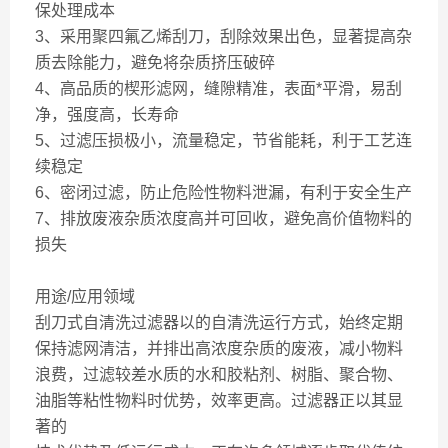
保处理成本
3、采用聚四氟乙烯刮刀，刮除效果出色，显著提高杂
质去除能力，避免将杂质挤压破碎
4、高品质的楔形滤网，缝隙精准，表面*平滑，易刮
净，强度高，长寿命
5、过滤压损极小，流量稳定，节省能耗，利于工艺连
续稳定
6、密闭过滤，防止危险性物料泄漏，有利于安全生产
7、排放废液杂质浓度高并可回收，避免高价值物料的
损失
用途/应用领域
刮刀式自清洗过滤器以的自清洗运行方式，始终定期
保持滤网清洁，并排出高浓度杂质的废液，减小物料
浪费，过滤较差水质的水和胶粘剂、树脂、聚合物、
油脂等粘性物料时优势，效率更高。过滤器正以其显
著的